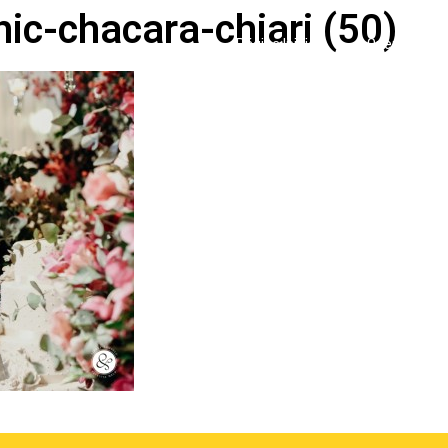
c-chacara-chiari (50)
Página Inicial
Quem Somo