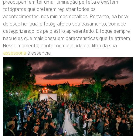
preocupam em ter uma iluminação perfeita e existem
fotógrafos que preferem registrar todos os
acontecimentos, nos mínimos detalhes. Portanto, na hora
de escolher qual o fotógrafo do seu casamento, comece
categorizando-os pelo estilo apresentado. E foque sempre
naqueles que mais possuem características que te atraem.
Nesse momento, contar com a ajuda e o filtro da sua
assessoria
é essencial!