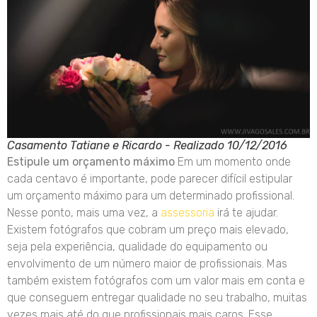
Casamento Tatiane e Ricardo - Realizado 10/12/2016
Estipule um orçamento máximo
Em um momento onde
cada centavo é importante, pode parecer difícil estipular
um orçamento máximo para um determinado profissional.
Nesse ponto, mais uma vez, a
assessoria
irá te ajudar.
Existem fotógrafos que cobram um preço mais elevado,
seja pela experiência, qualidade do equipamento ou
envolvimento de um número maior de profissionais. Mas
também existem fotógrafos com um valor mais em conta e
que conseguem entregar qualidade no seu trabalho, muitas
vezes mais até do que profissionais mais caros. Esse