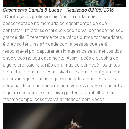
Casamento Camila & Lucas - Realizado 02/05/2015
Conheça os profissionais
Não há nada mais
desconectado no mercado de casamentos do que
contratar um profissional que você só vai conhecer no seu
grande dia. Diferentemente de vários outros fornecedores,
é preciso ter uma afinidade com a pessoa que será
responsável por capturar em imagens os sentimentos dos
envolvidos no seu casamento. Assim, após a escolha de
alguns profissionais, não abra mão de conhecê-los antes
de fechar o contrato. É possível que aquele fotógrafo que
produz imagens lindas e que você adora não tenha uma
personalidade que combine com você. A chave é encontrar
alguém que você e seu noivo gostem do trabalho e, ao
mesmo tempo, desenvolva afinidades com vocês.