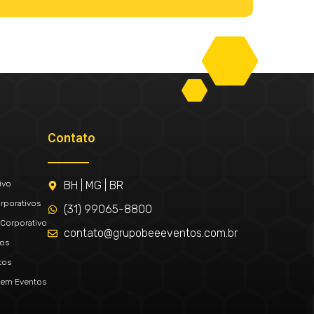
Contato
ivo
BH | MG | BR
rporativos
(31) 99065-8800
Corporativo
contato@grupobeeeventos.com.br
tos
tos
 em Eventos