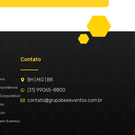
Contato
ivo
BH | MG | BR
rporativos
(31) 99065-8800
Corporativo
contato@grupobeeeventos.com.br
tos
tos
 em Eventos