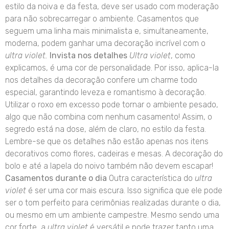
estilo da noiva e da festa, deve ser usado com moderação
para não sobrecarregar o ambiente. Casamentos que
seguem uma linha mais minimalista e, simultaneamente,
moderna, podem ganhar uma decoração incrível com o
ultra violet.
Invista nos detalhes
Ultra violet
, como
explicamos, é uma cor de personalidade. Por isso, aplica-la
nos detalhes da decoração confere um charme todo
especial, garantindo leveza e romantismo à decoração.
Utilizar o roxo em excesso pode tornar o ambiente pesado,
algo que não combina com nenhum casamento! Assim, o
segredo está na dose, além de claro, no estilo da festa.
Lembre-se que os detalhes não estão apenas nos itens
decorativos como flores, cadeiras e mesas. A decoração do
bolo e até a lapela do noivo também não devem escapar!
Casamentos durante o dia
Outra característica do
ultra
violet
é ser uma cor mais escura. Isso significa que ele pode
ser o tom perfeito para cerimônias realizadas durante o dia,
ou mesmo em um ambiente campestre. Mesmo sendo uma
cor forte, a
ultra violet
é versátil e pode trazer tanto uma