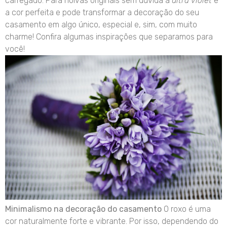
carregado. Para noivas originais sem dúvida a
ultra violet
é
a cor perfeita e pode transformar a decoração do seu
casamento em algo único, especial e, sim, com muito
charme! Confira algumas inspirações que separamos para
você!
Minimalismo na decoração do casamento
O roxo é uma
cor naturalmente forte e vibrante. Por isso, dependendo do