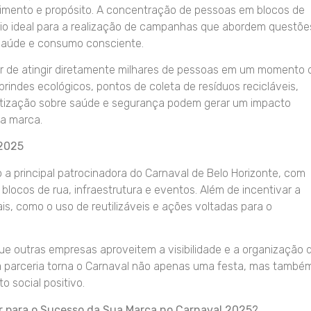
nimento e propósito. A concentração de pessoas em blocos de
rio ideal para a realização de campanhas que abordem questõe
, saúde e consumo consciente.
er de atingir diretamente milhares de pessoas em um momento 
brindes ecológicos, pontos de coleta de resíduos recicláveis,
tização sobre saúde e segurança podem gerar um impacto
a marca.
 2025
 principal patrocinadora do Carnaval de Belo Horizonte, com
r blocos de rua, infraestrutura e eventos. Além de incentivar a
s, como o uso de reutilizáveis e ações voltadas para o
e outras empresas aproveitem a visibilidade e a organização 
a parceria torna o Carnaval não apenas uma festa, mas també
 social positivo.
r para o Sucesso da Sua Marca no Carnaval 2025?