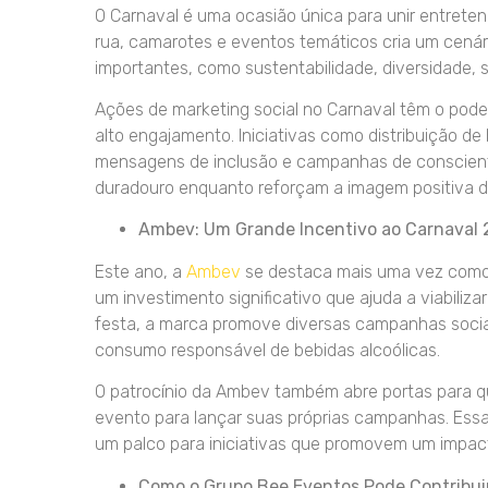
O Carnaval é uma ocasião única para unir entrete
rua, camarotes e eventos temáticos cria um cená
importantes, como sustentabilidade, diversidade
Ações de marketing social no Carnaval têm o pod
alto engajamento. Iniciativas como distribuição de 
mensagens de inclusão e campanhas de conscien
duradouro enquanto reforçam a imagem positiva d
Ambev: Um Grande Incentivo ao Carnaval
Este ano, a
Ambev
se destaca mais uma vez como a
um investimento significativo que ajuda a viabiliza
festa, a marca promove diversas campanhas sociai
consumo responsável de bebidas alcoólicas.
O patrocínio da Ambev também abre portas para qu
evento para lançar suas próprias campanhas. Ess
um palco para iniciativas que promovem um impacto
Como o Grupo Bee Eventos Pode Contribui