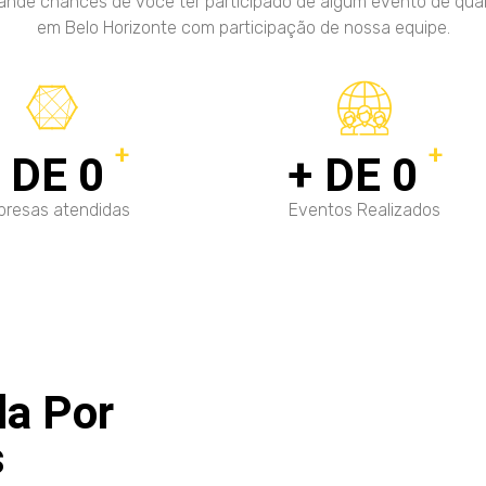
ande chances de você ter participado de algum evento de qua
em Belo Horizonte com participação de nossa equipe.
+
+
+ DE
0
+ DE
0
resas atendidas
Eventos Realizados
a Por
s