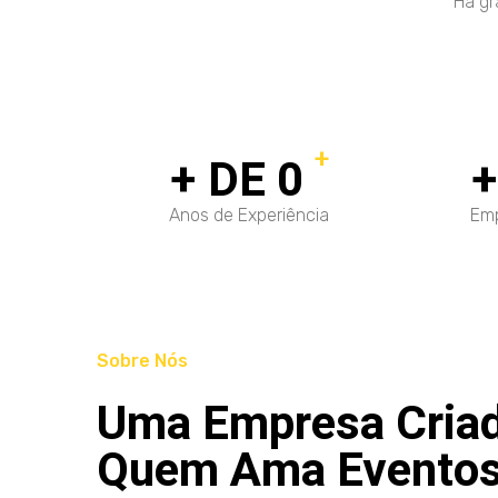
Há gr
+
+ DE
0
Anos de Experiência
Emp
Sobre Nós
Uma Empresa Criad
Quem Ama Evento