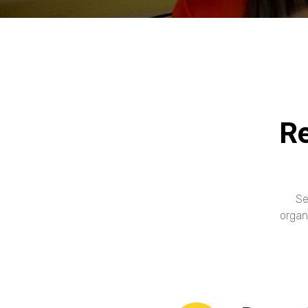
R
Se
organ