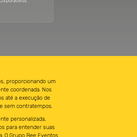
orporativos.
os, proporcionando um
ente coordenada. Nos
s até a execução de
a e sem contratempos.
nte personalizada,
os para entender suas
ia. O Grupo Bee Eventos