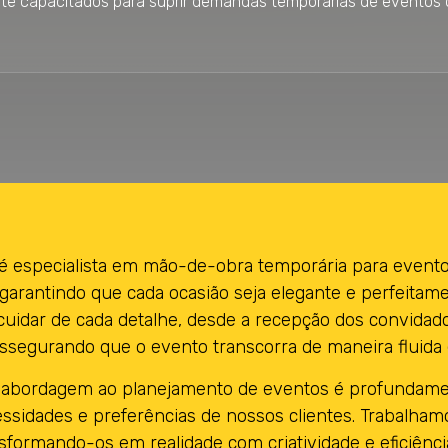
te capacitados para suprir demandas temporárias de eventos c
é especialista em mão-de-obra temporária para event
 garantindo que cada ocasião seja elegante e perfeitam
idar de cada detalhe, desde a recepção dos convidado
assegurando que o evento transcorra de maneira fluid
 abordagem ao planejamento de eventos é profundame
ssidades e preferências de nossos clientes. Trabalham
ansformando-os em realidade com criatividade e eficiênc