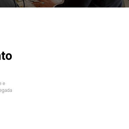
to
e e
hegada