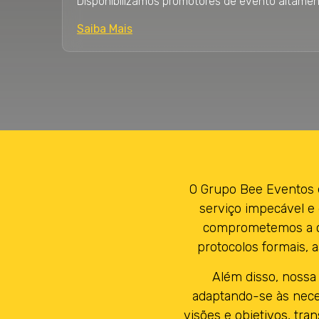
Disponibilizamos promotores de evento altamen
Saiba Mais
O Grupo Bee Eventos 
serviço impecável e
comprometemos a cu
protocolos formais, 
Além disso, nossa
adaptando-se às nece
visões e objetivos, tr