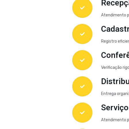
Recepçã
Atendimento pe
Cadastr
Registro efici
Conferê
Verificação rig
Distrib
Entrega organiz
Serviço
Atendimento pe