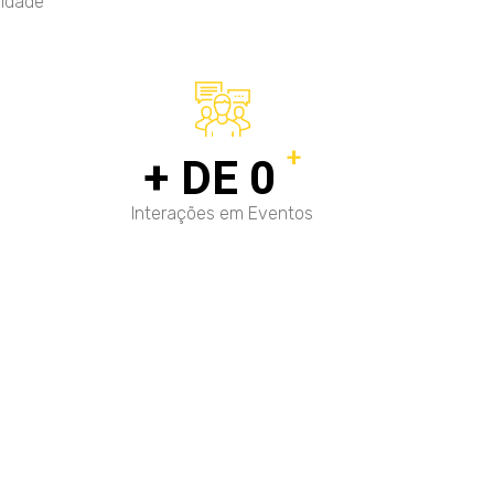
lidade
+
+ DE
0
Interações em Eventos