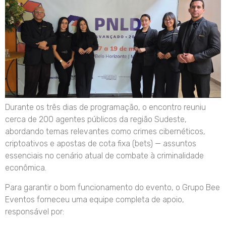
Durante os três dias de programação, o encontro reuniu
cerca de 200 agentes públicos da região Sudeste,
abordando temas relevantes como crimes cibernéticos,
criptoativos e apostas de cota fixa (bets) — assuntos
essenciais no cenário atual de combate à criminalidade
econômica.
Para garantir o bom funcionamento do evento, o Grupo Bee
Eventos forneceu uma equipe completa de apoio,
responsável por: