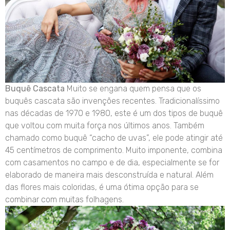
Buquê Cascata
Muito se engana quem pensa que os
buquês cascata são invenções recentes. Tradicionalíssimo
nas décadas de 1970 e 1980, este é um dos tipos de buquê
que voltou com muita força nos últimos anos. Também
chamado como buquê “cacho de uvas”, ele pode atingir até
45 centímetros de comprimento. Muito imponente, combina
com casamentos no campo e de dia, especialmente se for
elaborado de maneira mais desconstruída e natural. Além
das flores mais coloridas, é uma ótima opção para se
combinar com muitas folhagens.