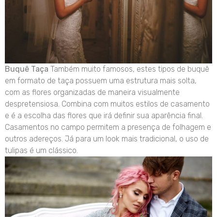
Buquê Taça
Também muito famosos, estes tipos de buquê
em formato de taça possuem uma estrutura mais solta,
com as flores organizadas de maneira visualmente
despretensiosa. Combina com muitos estilos de casamento
e é a escolha das flores que irá definir sua aparência final.
Casamentos no campo permitem a presença de folhagem e
outros adereços. Já para um look mais tradicional, o uso de
tulipas é um clássico.