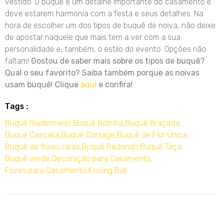
vestido. O buquê é um detalhe importante do casamento e
deve estarem harmonia com a festa e seus detalhes. Na
hora de escolher um dos tipos de buquê de noiva, não deixe
de apostar naquele que mais tem a ver com a sua
personalidade e, também, o estilo do evento. Opções não
faltam!
Gostou de saber mais sobre os tipos de buquê?
Qual o seu favorito? Saiba também porque as noivas
usam buquê! Clique
aqui
e confira!
Tags :
Buquê Biedermeier
,
Buquê Bolinha
,
Buquê Braçada
,
Buquê Cascata
,
Buquê Corsage
,
Buquê de Flor Única
,
Buquê de flores raras
,
Buquê Redondo
,
Buquê Taça
,
Buquê verde
,
Decoração para Casamento
,
Flores para Casamento
,
Kissing Ball