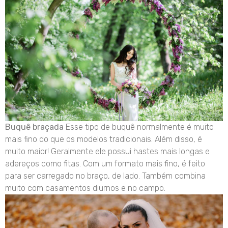
Buquê braçada
Esse tipo de buquê normalmente é muito
mais fino do que os modelos tradicionais. Além disso, é
muito maior! Geralmente ele possui hastes mais longas e
adereços como fitas. Com um formato mais fino, é feito
para ser carregado no braço, de lado. Também combina
muito com casamentos diurnos e no campo.