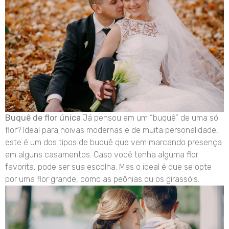
Buquê de flor única
Já pensou em um “buquê” de uma só
flor? Ideal para noivas modernas e de muita personalidade,
este é um dos tipos de buquê que vem marcando presença
em alguns casamentos. Caso você tenha alguma flor
favorita, pode ser sua escolha. Mas o ideal é que se opte
por uma flor grande, como as peônias ou os girassóis.