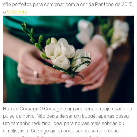
são perfeitos para combinar com a cor da Pantone de 2017,
a
Greenery.
Buquê Corsage
O Corsage é um pequeno arranjo usado no
pulso da noiva. Não deixa de ser um buquê, apenas possui
um tamanho reduzido. Ideal para noivas mais sóbrias ou
simplistas, o Corsage ainda pode ser preso no próprio