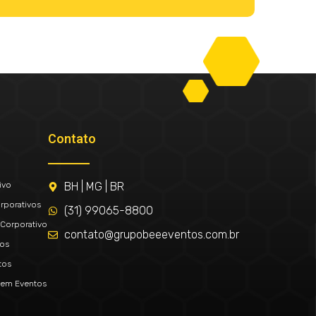
Contato
ivo
BH | MG | BR
rporativos
(31) 99065-8800
Corporativo
contato@grupobeeeventos.com.br
tos
tos
 em Eventos