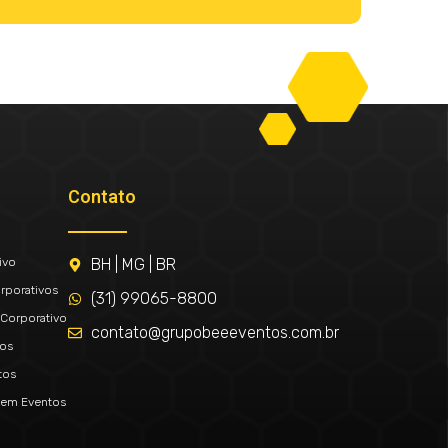
Contato
ivo
BH | MG | BR
rporativos
(31) 99065-8800
Corporativo
contato@grupobeeeventos.com.br
tos
tos
 em Eventos