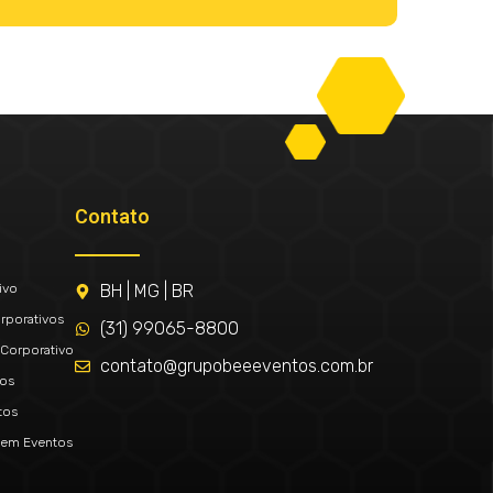
Contato
ivo
BH | MG | BR
rporativos
(31) 99065-8800
Corporativo
contato@grupobeeeventos.com.br
tos
tos
 em Eventos